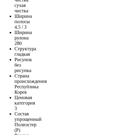
сухая
чистка
Ширина
полосы
4,5 / 3
Ширина
рулона
280
Структура
гладкая
Рисунок
без
рисунка
Страна
происхождения
Республика
Корея
Ценовая
категория
3
Состав
упрощенный
Полиэстер
(Р)