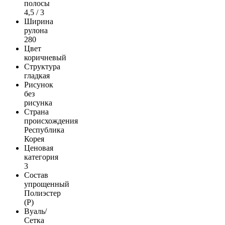
полосы
4,5 / 3
Ширина
рулона
280
Цвет
коричневый
Структура
гладкая
Рисунок
без
рисунка
Страна
происхождения
Республика
Корея
Ценовая
категория
3
Состав
упрощенный
Полиэстер
(Р)
Вуаль/
Сетка