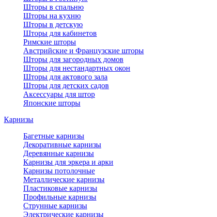
Шторы в спальню
Шторы на кухню
Шторы в детскую
Шторы для кабинетов
Римские шторы
Австрийские и Французские шторы
Шторы для загородных домов
Шторы для нестандартных окон
Шторы для актового зала
Шторы для детских садов
Аксессуары для штор
Японские шторы
Карнизы
Багетные карнизы
Декоративные карнизы
Деревянные карнизы
Карнизы для эркера и арки
Карнизы потолочные
Металлические карнизы
Пластиковые карнизы
Профильные карнизы
Струнные карнизы
Электрические карнизы