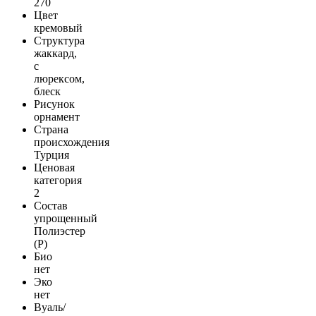
270
Цвет
кремовый
Структура
жаккард,
с
люрексом,
блеск
Рисунок
орнамент
Страна
происхождения
Турция
Ценовая
категория
2
Состав
упрощенный
Полиэстер
(Р)
Био
нет
Эко
нет
Вуаль/