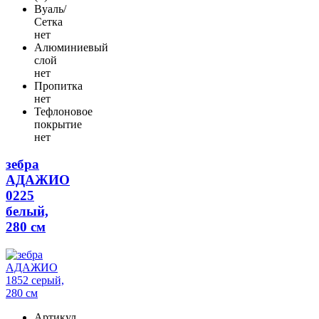
Вуаль/
Сетка
нет
Алюминиевый
слой
нет
Пропитка
нет
Тефлоновое
покрытие
нет
зебра
АДАЖИО
0225
белый,
280 см
Артикул