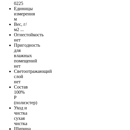
0225
Единицы
измерения
м
Вес, г/
м2
...
Огнестойкость
нет
Пригодность
для
влажных
помещений
нет
Светоотражающий
слой
нет
Состав
100%
Р
(полиэстер)
Уход и
чистка
сухая
чистка
Ширина