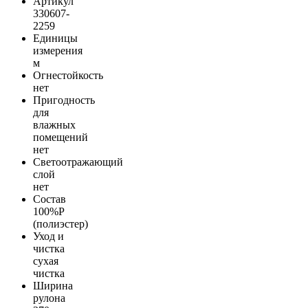
Артикул
330607-
2259
Единицы
измерения
м
Огнестойкость
нет
Пригодность
для
влажных
помещений
нет
Светоотражающий
слой
нет
Состав
100%Р
(полиэстер)
Уход и
чистка
сухая
чистка
Ширина
рулона