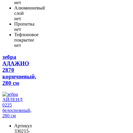
нет
Алюминиевый
слой
нет
Пропитка
нет
Тефлоновое
покрытие
нет
зебра
АДАЖИО
2870
коричневый,
280 см
Артикул
330215-