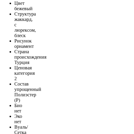
Цвет
бежевый
Структура
жаккард,
с
люрексом,
блеск
Рисунок
орнамент
Страна
происхождения
Турция
Ценовая
категория
2
Состав
упрощенный
Полиэстер
(Р)
Био
нет
Эко
нет
Вуаль/
Сетка