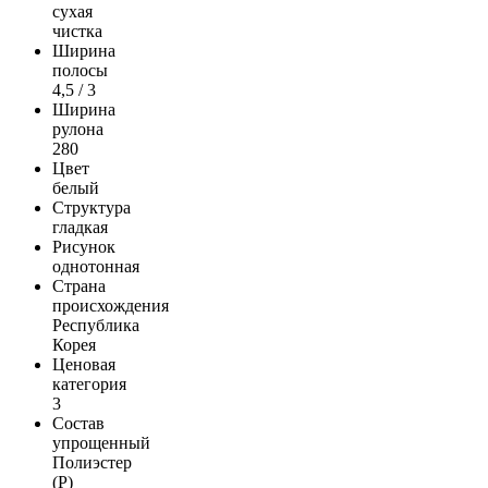
сухая
чистка
Ширина
полосы
4,5 / 3
Ширина
рулона
280
Цвет
белый
Структура
гладкая
Рисунок
однотонная
Страна
происхождения
Республика
Корея
Ценовая
категория
3
Состав
упрощенный
Полиэстер
(Р)