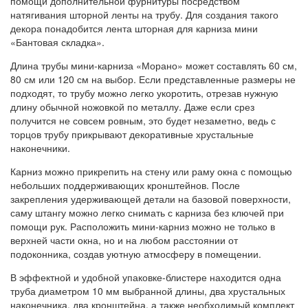
помощи дополнительной фурнитуры посредством
натягивания шторной ленты на трубу. Для создания такого
декора понадобится лента шторная для карниза мини
«Бантовая складка».
Длина трубы мини-карниза «Морано» может составлять 60 см,
80 см или 120 см на выбор. Если представленные размеры не
подходят, то трубу можно легко укоротить, отрезав нужную
длину обычной ножовкой по металлу. Даже если срез
получится не совсем ровным, это будет незаметно, ведь с
торцов трубу прикрывают декоративные хрустальные
наконечники.
Карниз можно прикрепить на стену или раму окна с помощью
небольших поддерживающих кронштейнов. После
закрепления удерживающей детали на базовой поверхности,
саму штангу можно легко снимать с карниза без ключей при
помощи рук. Расположить мини-карниз можно не только в
верхней части окна, но и на любом расстоянии от
подоконника, создав уютную атмосферу в помещении.
В эффектной и удобной упаковке-блистере находится одна
труба диаметром 10 мм выбранной длины, два хрустальных
наконечника, два кронштейна, а также необходимый комплект