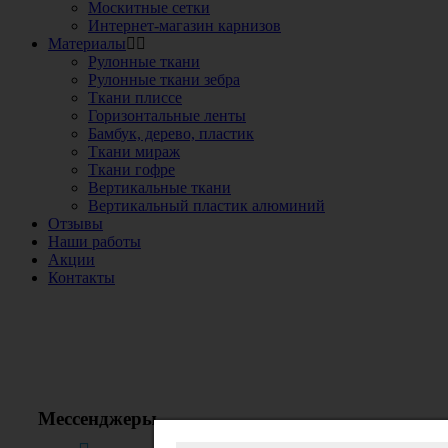
Москитные сетки
Интернет-магазин карнизов
Материалы
Рулонные ткани
Рулонные ткани зебра
Ткани плиссе
Горизонтальные ленты
Бамбук, дерево, пластик
Ткани мираж
Ткани гофре
Вертикальные ткани
Вертикальный пластик алюминий
Отзывы
Наши работы
Акции
Контакты
Звоните!
+7(495) 150-53-33
+7(963) 963-33-81
Мессенджеры