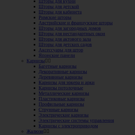
Шторы для кухни
Шторы для детской
Шторы для кабинета
Римские шторы
Австрийские и французские шторы
Шторы для загородных домов
Шторы для нестандартных окон
Шторы для актового зала
Шторы для детских садов
Аксессуары для штор
Японские панели
Карнизы
Багетные карнизы
Декоративные карнизы
Деревянные карнизы
Карнизы для эркера и арки
Карнизы потолочные
Металлические карнизы
Пластиковые карнизы
Профильные карнизы
Струнные карнизы
Электрические карнизы
Электрические системы управления
Карнизы с электроприводом
Жалюзи