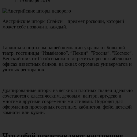
19 января 2018
Австрийские шторы Спэйси – предмет роскоши, который
может себе позволить каждый.
Гардины и портьеры нашей компании украшают Большой
театр, гостиницы “Измайлово”, ”Пекин”, ”Россия”, ”Космос”.
Венский шик от Спэйси можно встретить в респектабельных
офисах известных банков, на окнах огромных универмагов и
уютных ресторанов.
Драпированные шторы из легких и плотных тканей идеально
сочетаются с классическим, деловым, кантри, арт-деко и
многими другими современными стилями. Подходят для
оформления просторных гостиных, кабинетов, фойе, детской
комнаты или кухни.
Что собой представляют настоящие