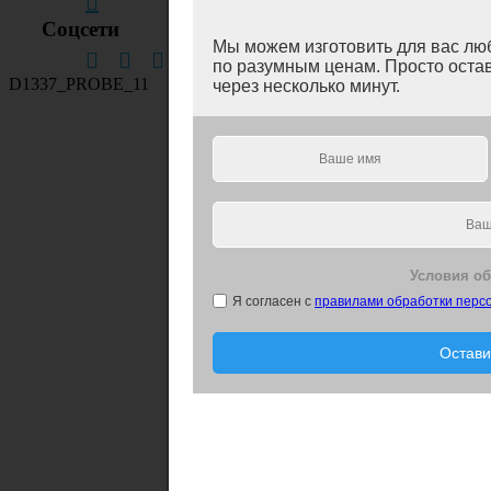
Соцсети
Мы можем изготовить для вас лю
по разумным ценам. Просто остав
через несколько минут.
Условия о
Я согласен с
правилами обработки перс
Остави