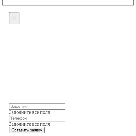
×
Оставьте заявку на
изготовление
Мы можем изготовить для вас любые жалюзи и
шторы точно в срок и по разумным ценам.
Просто оставьте заявку и мы свяжемся с вами
через несколько минут.
Заполните все поля
Заполните все поля
Оставить заявку