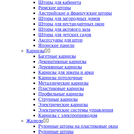
Шторы для кабинета
Римские шторы
Австрийские и французские шторы
Шторы для загородных домов
Шторы для нестандартных окон
Шторы для актового зала
Шторы для детских садов
Аксессуары для штор
Японские панели
Карнизы
Багетные карнизы
Декоративные карнизы
Деревянные карнизы
Карнизы для эркера и арки
Карнизы потолочные
Металлические карнизы
Пластиковые карнизы
Профильные карнизы
Струнные карнизы
Электрические карнизы
Электрические системы управления
Карнизы с электроприводом
Жалюзи
Рулонные шторы на пластиковые окна
Рулонные шторы