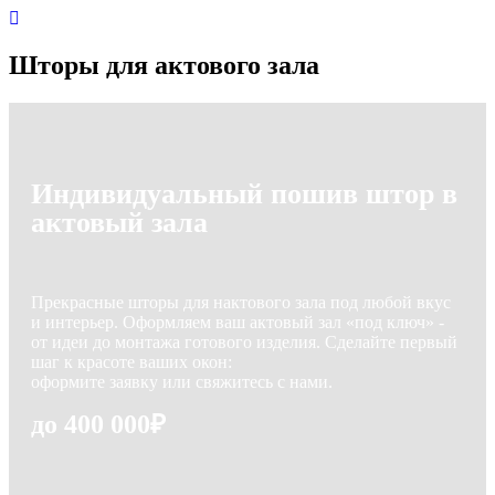
Шторы для актового зала
Индивидуальный пошив штор в
актовый зала
Прекрасные шторы для нактового зала под любой вкус
и интерьер. Оформляем ваш актовый зал «под ключ» -
от идеи до монтажа готового изделия. Сделайте первый
шаг к красоте ваших окон:
оформите заявку или свяжитесь с нами.
до 400 000₽