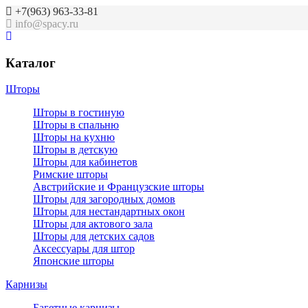
+7(963) 963-33-81
info@spacy.ru
Каталог
Шторы
Шторы в гостиную
Шторы в спальню
Шторы на кухню
Шторы в детскую
Шторы для кабинетов
Римские шторы
Австрийские и Французские шторы
Шторы для загородных домов
Шторы для нестандартных окон
Шторы для актового зала
Шторы для детских садов
Аксессуары для штор
Японские шторы
Карнизы
Багетные карнизы