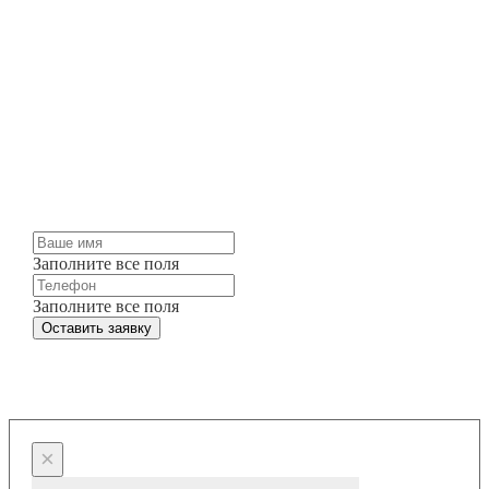
Оставьте заявку на
изготовление
Мы можем изготовить для вас любые жалюзи и
шторы точно в срок и по разумным ценам.
Просто оставьте заявку и мы свяжемся с вами
через несколько минут.
Заполните все поля
Заполните все поля
Оставить заявку
×