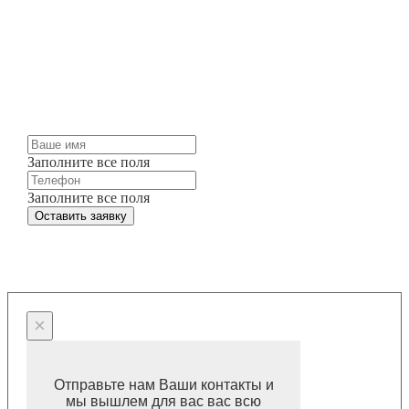
Мы можем изготовить для вас любые жалюзи и
шторы точно в срок и по разумным ценам.
Просто оставьте заявку и мы свяжемся с вами
через несколько минут.
Заполните все поля
Заполните все поля
Оставить заявку
×
Отправьте нам Ваши контакты и
мы вышлем для вас вас всю