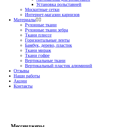
Установка рольставней
Москитные сетки
Интернет-магазин карнизов
Материалы
Рулонные ткани
Рулонные ткани зебра
Ткани плиссе
Горизонтальные ленты
Бамбук, дерево, пластик
Ткани мираж
Ткани гофре
Вертикальные ткани
Вертикальный пластик алюминий
Отзывы
Наши работы
Акции
Контакты
Звоните!
+7(495) 150-53-33
+7(963) 963-33-81
Мессенджеры