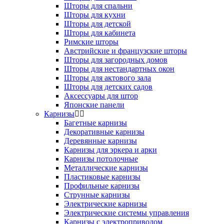
Шторы для спальни
Шторы для кухни
Шторы для детской
Шторы для кабинета
Римские шторы
Австрийские и французские шторы
Шторы для загородных домов
Шторы для нестандартных окон
Шторы для актового зала
Шторы для детских садов
Аксессуары для штор
Японские панели
Карнизы
Багетные карнизы
Декоративные карнизы
Деревянные карнизы
Карнизы для эркера и арки
Карнизы потолочные
Металлические карнизы
Пластиковые карнизы
Профильные карнизы
Струнные карнизы
Электрические карнизы
Электрические системы управления
Карнизы с электроприводом