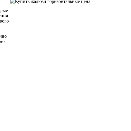
орые
ения
вого
ично
чно