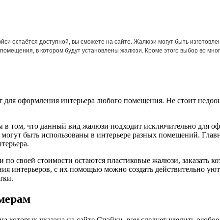
эйси остаётся доступной, вы сможете на сайте. Жалюзи могут быть изготовл
помещения, в котором будут установлены жалюзи. Кроме этого выбор во мно
 для оформления интерьера любого помещения. Не стоит недооце
ы в том, что данный вид жалюзи подходит исключительно для 
могут быть использованы в интерьере разных помещений. Главн
нтерьера.
 по своей стоимости остаются пластиковые жалюзи, заказать к
ия интерьеров, с их помощью можно создать действительно уют
стки.
змерам
 которых указана на сайте Спэйки, вам следует уделить особое