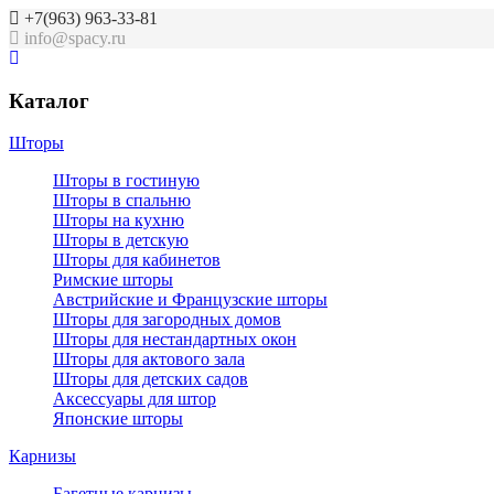
+7(963) 963-33-81
info@spacy.ru
Каталог
Шторы
Шторы в гостиную
Шторы в спальню
Шторы на кухню
Шторы в детскую
Шторы для кабинетов
Римские шторы
Австрийские и Французские шторы
Шторы для загородных домов
Шторы для нестандартных окон
Шторы для актового зала
Шторы для детских садов
Аксессуары для штор
Японские шторы
Карнизы
Багетные карнизы