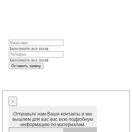
Мы можем изготовить для вас любые жалюзи и
шторы точно в срок и по разумным ценам.
Просто оставьте заявку и мы свяжемся с вами
через несколько минут.
Заполните все поля
Заполните все поля
Оставить заявку
×
Отправьте нам Ваши контакты и мы
вышлем для вас вас всю подробную
информацию по материалам.