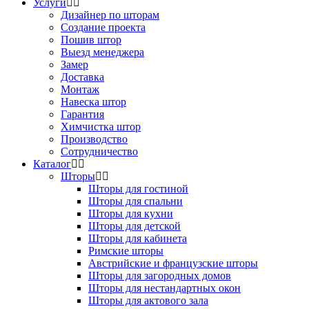
Услуги
Дизайнер по шторам
Создание проекта
Пошив штор
Выезд менеджера
Замер
Доставка
Монтаж
Навеска штор
Гарантия
Химчистка штор
Производство
Сотрудничество
Каталог
Шторы
Шторы для гостиной
Шторы для спальни
Шторы для кухни
Шторы для детской
Шторы для кабинета
Римские шторы
Австрийские и французские шторы
Шторы для загородных домов
Шторы для нестандартных окон
Шторы для актового зала