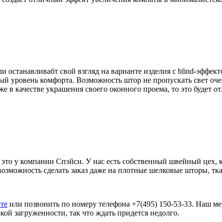
и останавливабт свой взгляд на варианте изделия с blind-эффе
й уровень комфорта. Возможность штор не пропускать свет очен
же в качестве украшения своего оконного проема, то это будет о
ть это у компании Спэйси. У нас есть собственный швейный цех
озможность сделать заказ даже на плотные шелковые шторы, тка
йте
или позвонить по номеру телефона +7(495) 150-53-33. Наш ме
кой загруженности, так что ждать придется недолго.