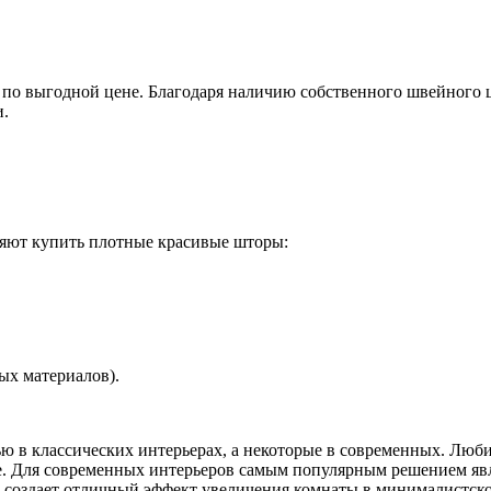
по выгодной цене. Благодаря наличию собственного швейного ц
и.
ляют купить плотные красивые шторы:
ых материалов).
 в классических интерьерах, а некоторые в современных. Люби
е. Для современных интерьеров самым популярным решением явл
и создает отличный эффект увеличения комнаты в минималистско