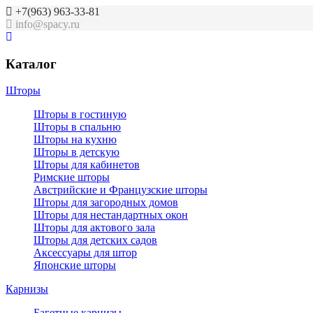
+7(963) 963-33-81
info@spacy.ru
Каталог
Шторы
Шторы в гостиную
Шторы в спальню
Шторы на кухню
Шторы в детскую
Шторы для кабинетов
Римские шторы
Австрийские и Французские шторы
Шторы для загородных домов
Шторы для нестандартных окон
Шторы для актового зала
Шторы для детских садов
Аксессуары для штор
Японские шторы
Карнизы
Багетные карнизы