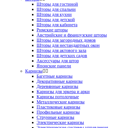
Шторы для гостиной
Шторы для спальни
Шторы для кухни
Шторы для детской
Шторы для кабинета
Римские шторы
Австрийские и французские шторы
Шторы для загородных домов
Шторы для нестандартных окон
Шторы для актового зала
Шторы для детских садов
Аксессуары для штор
Японские панели
Карнизы
Багетные карнизы
Декоративные карнизы
Деревянные карнизы
Карнизы для эркера и арки
Карнизы потолочные
Металлические карнизы
Пластиковые карнизы
Профильные карнизы
Струнные карнизы
Электрические карнизы
Электрические системы управления