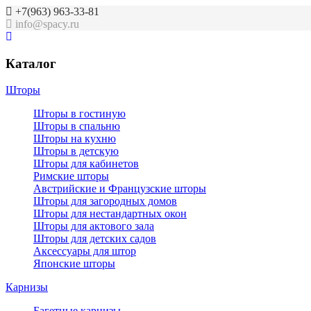
+7(963) 963-33-81
info@spacy.ru
Каталог
Шторы
Шторы в гостиную
Шторы в спальню
Шторы на кухню
Шторы в детскую
Шторы для кабинетов
Римские шторы
Австрийские и Французские шторы
Шторы для загородных домов
Шторы для нестандартных окон
Шторы для актового зала
Шторы для детских садов
Аксессуары для штор
Японские шторы
Карнизы
Багетные карнизы