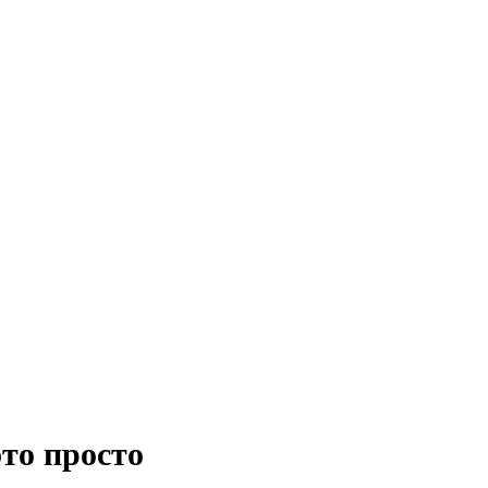
отовление жалюзи и 
 или эффективной работе в офисе. Кроме этого жар, пр
, прибегнув к услугам нашей компании. Доступный наш
то просто