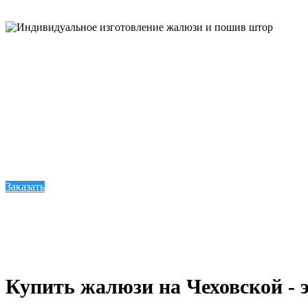
Индивидуальное изг
Солнечный свет часто мешает комфортному отдыху дома
помещении некомфортным. Эти проблемы можно решить
различные виды жалюзи, карнизов и штор.
Заказать
Купить жалюзи на Чеховской - э