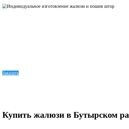
Индивидуальное изг
Рассматриваете красивые фотографии штор в интернете
или
изготовление жалюзи в Бутырском районе
можно 
невероятное количество жилых и коммерческих объекто
Заказать
Купить жалюзи в Бутырском рай