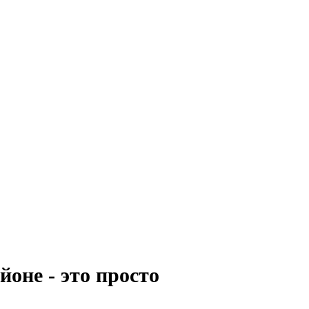
отовление жалюзи и 
 и хотите такие же у себя дома? Мечты легко реализовы
прямо сейчас. Компания «Спэйси» работает на рынке бол
в, о чём свидетельствует обширный каталог с примерам
оне - это просто