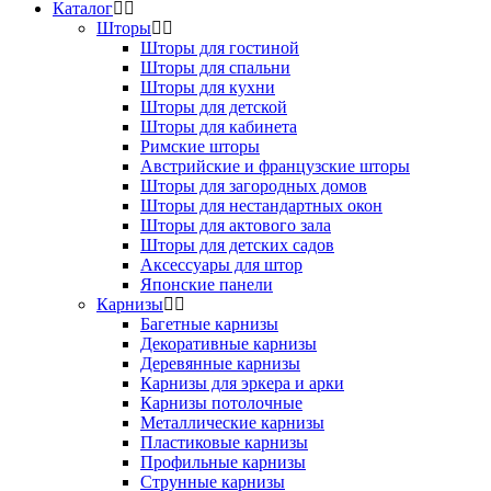
Каталог
Шторы
Шторы для гостиной
Шторы для спальни
Шторы для кухни
Шторы для детской
Шторы для кабинета
Римские шторы
Австрийские и французские шторы
Шторы для загородных домов
Шторы для нестандартных окон
Шторы для актового зала
Шторы для детских садов
Аксессуары для штор
Японские панели
Карнизы
Багетные карнизы
Декоративные карнизы
Деревянные карнизы
Карнизы для эркера и арки
Карнизы потолочные
Металлические карнизы
Пластиковые карнизы
Профильные карнизы
Струнные карнизы