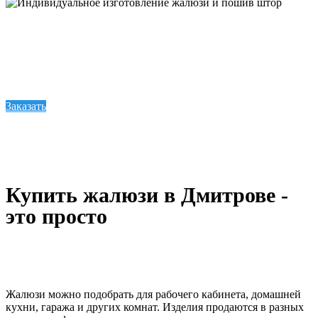
Индивидуальное изготовление жалюзи и пошив штор
Целесообразным решением станет покупка штор, жалюзи или карниза в Дмитрове на
spacy.ru. Такой выбор в пользу эстетики позволит вам воплотить свои дизайнерские
идеи и создать яркую, неповторимую композицию в своем доме. Фирма "Спэйси"
занимается декорированием, пошивом и продажей таких изделий.
Заказать
Купить жалюзи в Дмитрове -
это просто
Жалюзи можно подобрать для рабочего кабинета, домашней
кухни, гаража и других комнат. Изделия продаются в разных