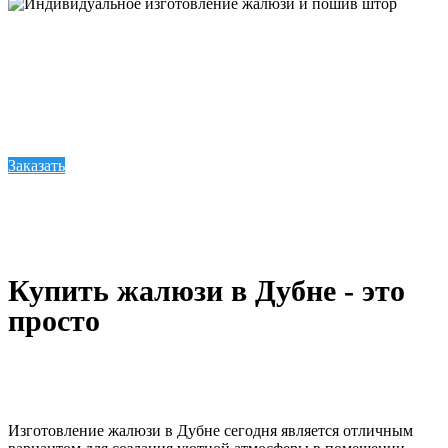
Индивидуальное изготовление жалюзи и пошив штор
Компания Спэйси предлагает привлекательные шторы, карнизы, жалюзи и ролеты по
выгодным ценам. Если клиент не найдет для себя подходящего решения среди тех,
что представлены на сайте — не проблема. Мы всегда готовы предложить хорошую
замену в виде индивидуального изготовления, которое происходит на мощностях
нашего швейного цеха.
Заказать
Купить жалюзи в Дубне - это
просто
Изготовление жалюзи в Дубне сегодня является отличным