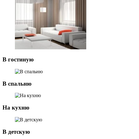
В гостиную
В спальню
На кухню
В детскую