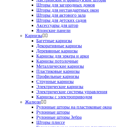
Шторы для загородных домов
Шторы для нестандартных окон
Шторы для актового зала
Шторы для детских садов
Аксессуары для штор
Японские панели
Карнизы
Багетные карнизы
Декоративные карнизы
Деревянные карнизы
Карнизы для эркера и арки
Карнизы потолочные
Металлические карнизы
Пластиковые карнизы
Профильные карнизы
Струнные карнизы
Электрические карнизы
Электрические системы управления
Карнизы с электроприводом
Жалюзи
Рулонные шторы на пластиковые окна
Рулонные шторы
Рулонные шторы Зебра
Шторы плиссе