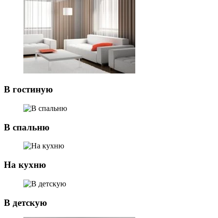
В гостиную
В спальню
На кухню
В детскую