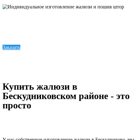
Индивидуальное изготовление жалюзи и пошив штор
Компания Спэйси предлагает купить жалюзи, шторы и карнизы по доступным ценам.
Мы предлагаем своим клиентам качественный товар из действительно прочных
материалов с соответствующей гарантией.
Заказать
Купить жалюзи в
Бескудниковском районе - это
просто
У нас собственное изготовление жалюзи в Бескудниково, мы