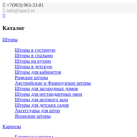
+7(963) 963-33-81
info@spacy.ru
Каталог
Шторы
Шторы в гостиную
Шторы в спальню
Шторы на кухню
Шторы в детскую
Шторы для кабинетов
Римские шторы
Австрийские и Французские шторы
Шторы для загородных домов
Шторы для нестандартных окон
Шторы для актового зала
Шторы для детских садов
Аксессуары для штор
Японские шторы
Карнизы
Багетные карнизы