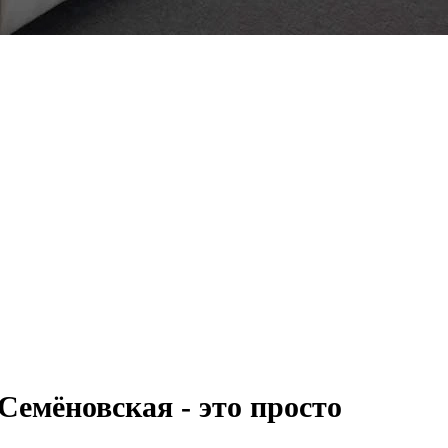
отовление жалюзи и 
ь в помещении. Они позволяют закрыться от проникнов
оты, чтобы дневной свет не отвлекал от работы. Шторы 
тавляем широкий выбор карнизов, штор и жалюзи.
Семёновская - это просто