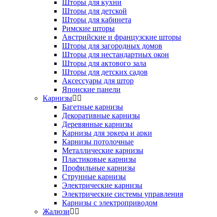
Шторы для кухни
Шторы для детской
Шторы для кабинета
Римские шторы
Австрийские и французские шторы
Шторы для загородных домов
Шторы для нестандартных окон
Шторы для актового зала
Шторы для детских садов
Аксессуары для штор
Японские панели
Карнизы
Багетные карнизы
Декоративные карнизы
Деревянные карнизы
Карнизы для эркера и арки
Карнизы потолочные
Металлические карнизы
Пластиковые карнизы
Профильные карнизы
Струнные карнизы
Электрические карнизы
Электрические системы управления
Карнизы с электроприводом
Жалюзи