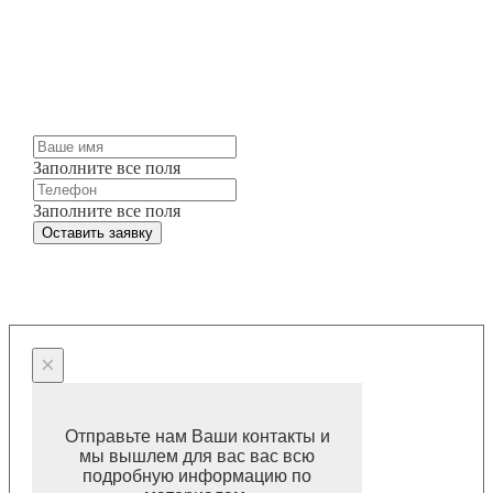
Мы можем изготовить для вас любые жалюзи и
шторы точно в срок и по разумным ценам.
Просто оставьте заявку и мы свяжемся с вами
через несколько минут.
Заполните все поля
Заполните все поля
Оставить заявку
×
Отправьте нам Ваши контакты и
мы вышлем для вас вас всю
подробную информацию по