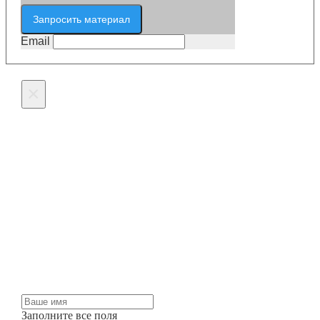
Запросить материал
Email
×
Оставьте заявку на
изготовление
Мы можем изготовить для вас любые жалюзи и
шторы точно в срок и по разумным ценам.
Просто оставьте заявку и мы свяжемся с вами
через несколько минут.
Заполните все поля