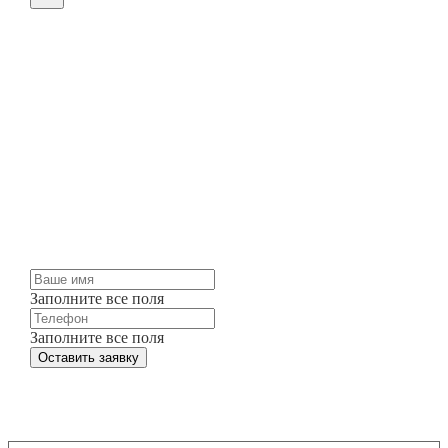
Оставьте заявку на
изготовление
Мы можем изготовить для вас любые жалюзи и
шторы точно в срок и по разумным ценам.
Просто оставьте заявку и мы свяжемся с вами
через несколько минут.
Заполните все поля
Заполните все поля
Оставить заявку