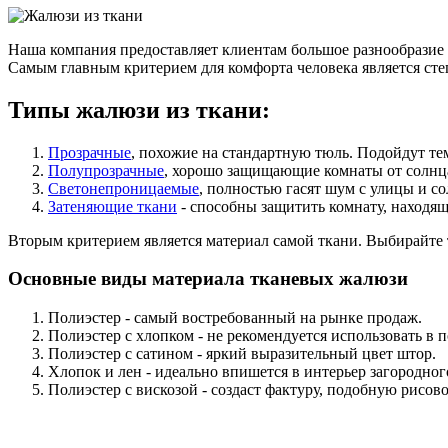
Наша компания предоставляет клиентам большое разнообразие 
Самым главным критерием для комфорта человека является сте
Типы жалюзи из ткани:
Прозрачные
, похожие на стандартную тюль. Подойдут те
Полупрозрачные
, хорошо защищающие комнаты от солнц
Светонепроницаемые
, полностью гасят шум с улицы и с
Затеняющие ткани
- способны защитить комнату, находящ
Вторым критерием является материал самой ткани. Выбирайте 
Основные виды материала тканевых жалюзи
Полиэстер - самый востребованный на рынке продаж.
Полиэстер с хлопком - не рекомендуется использовать 
Полиэстер с сатином - яркий выразительный цвет штор.
Хлопок и лен - идеально впишется в интерьер загородног
Полиэстер с вискозой - создаст фактуру, подобную рисов