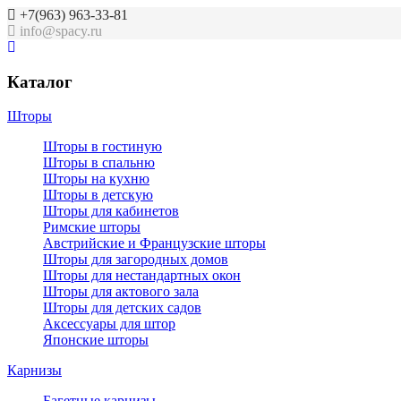
+7(963) 963-33-81
info@spacy.ru
Каталог
Шторы
Шторы в гостиную
Шторы в спальню
Шторы на кухню
Шторы в детскую
Шторы для кабинетов
Римские шторы
Австрийские и Французские шторы
Шторы для загородных домов
Шторы для нестандартных окон
Шторы для актового зала
Шторы для детских садов
Аксессуары для штор
Японские шторы
Карнизы
Багетные карнизы