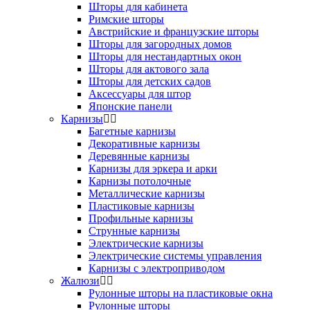
Шторы для кабинета
Римские шторы
Австрийские и французские шторы
Шторы для загородных домов
Шторы для нестандартных окон
Шторы для актового зала
Шторы для детских садов
Аксессуары для штор
Японские панели
Карнизы
Багетные карнизы
Декоративные карнизы
Деревянные карнизы
Карнизы для эркера и арки
Карнизы потолочные
Металлические карнизы
Пластиковые карнизы
Профильные карнизы
Струнные карнизы
Электрические карнизы
Электрические системы управления
Карнизы с электроприводом
Жалюзи
Рулонные шторы на пластиковые окна
Рулонные шторы